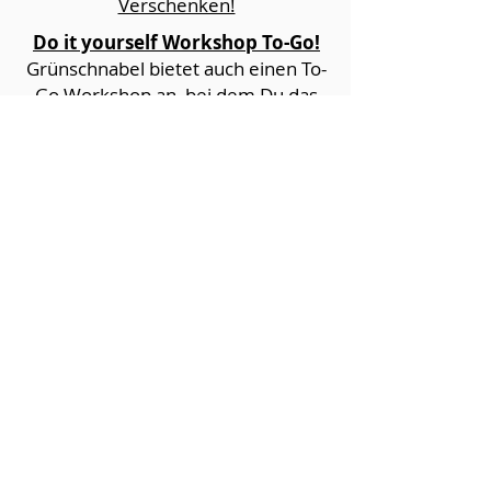
Verschenken!
Do it yourself Workshop To-Go!
Grünschnabel bietet auch einen To-
Go Workshop an, bei dem Du das
Material vorab bestellst. Wir stellen
Dir die Blumen und das Material zur
Abholung bereit. Diese Variante ist
für diejenigen geeignet, die es gern
selbst z.B. im Park unter der Sonne
ausprobieren möchten.
Hier kannst du deine Packages
direkt
bestellen
!
© Grünschnabel 2017 by Ricardo Jentzsch •
Floristik Blumenfachgeschäft in Prenzlauer
Berg, Hufelandstr. 25, 10407 Berlin.
Design by Ricardo Jentzsch and Nicole
Koppe. Website administrator: Antonov