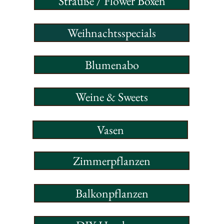
Sträuße / Flower Boxen
Weihnachtsspecials
Blumenabo
Weine & Sweets
Vasen
Zimmerpflanzen
Balkonpflanzen