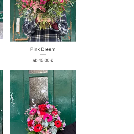
Pink Dream
Sale-Preis
ab
45,00 €