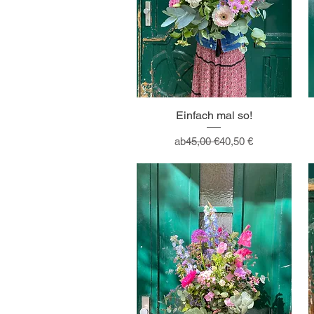
Einfach mal so!
Standardpreis
Sale-Preis
ab
45,00 €
40,50 €