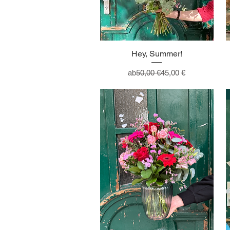
Hey, Summer!
Standardpreis
Sale-Preis
ab
50,00 €
45,00 €