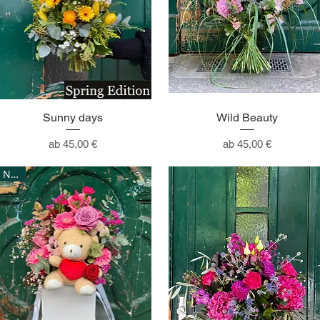
Sunny days
Wild Beauty
Sale-Preis
Sale-Preis
ab
45,00 €
ab
45,00 €
NEW