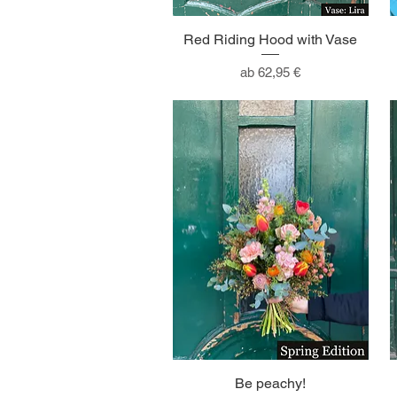
Red Riding Hood with Vase
Sale-Preis
ab
62,95 €
Be peachy!