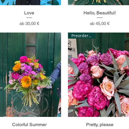
Love
Hello, Beautiful!
Sale-Preis
Sale-Preis
ab
30,00 €
ab
45,00 €
Preorder only!
Colorful Summer
Pretty, please