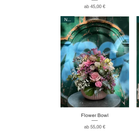
Sale-Preis
ab
45,00 €
NEW
Flower Bowl
Sale-Preis
ab
55,00 €