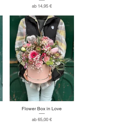
Sale-Preis
ab
14,95 €
Flower Box in Love
Sale-Preis
ab
65,00 €