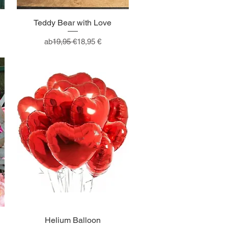
Teddy Bear with Love
Standardpreis
Sale-Preis
ab
19,95 €
18,95 €
Helium Balloon