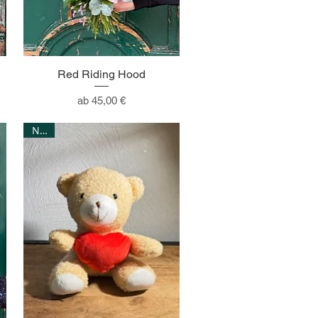
Red Riding Hood
Sale-Preis
ab
45,00 €
NEW