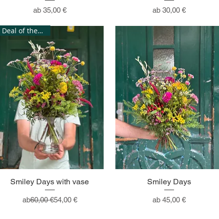
Sale-Preis
Sale-Preis
ab
35,00 €
ab
30,00 €
Deal of the week!
Smiley Days with vase
Smiley Days
Standardpreis
Sale-Preis
Sale-Preis
ab
60,00 €
54,00 €
ab
45,00 €