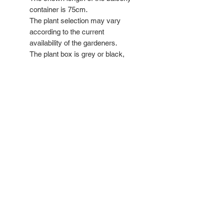
container is 75cm.
The plant selection may vary
according to the current
availability of the gardeners.
The plant box is grey or black,
made from recycled plastic and
includes a watering reservoir.
Available from August to
November 15th!
Ähnliche
Produkte
NEW
NEW